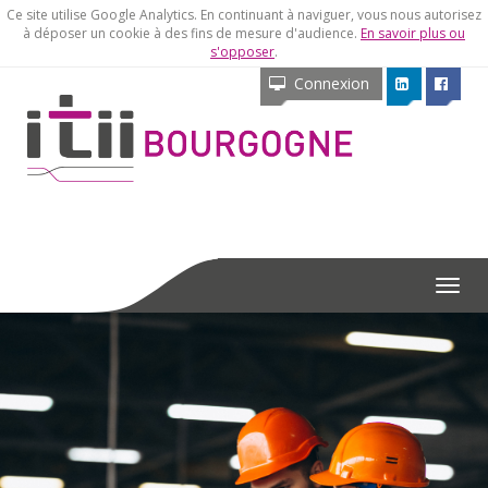
Ce site utilise Google Analytics. En continuant à naviguer, vous nous autorisez
à déposer un cookie à des fins de mesure d'audience.
En savoir plus ou
s'opposer
.
Connexion
Menu
Préc.
Sui